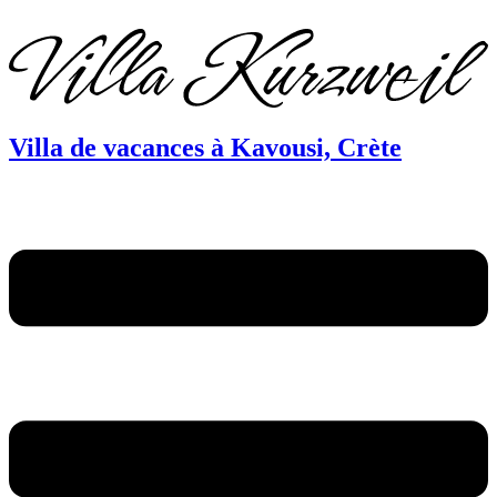
DE
EN
FR
Villa de vacances à Kavousi, Crète