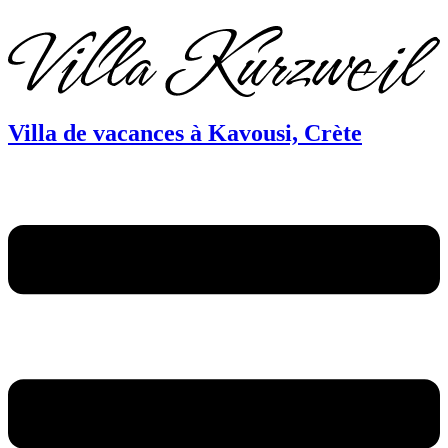
DE
EN
FR
Villa de vacances à Kavousi, Crète