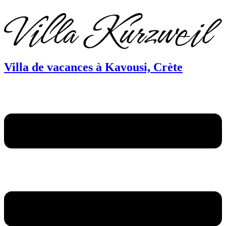
DE
EN
FR
Villa de vacances à Kavousi, Crète