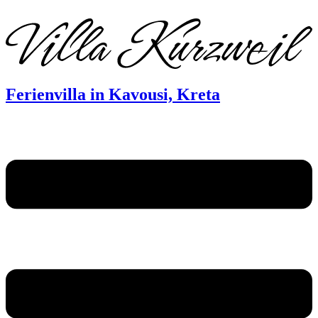
DE
EN
FR
Ferienvilla in Kavousi, Kreta